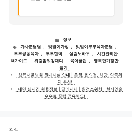
카
정보
테
태
가사분담팁
,
맞벌이가정
,
맞벌이부부육아분담
,
고
그
부부공동육아
,
부부협력
,
살림노하우
,
시간관리완
리
벽가이드
,
워킹맘워킹대디
,
육아꿀팁
,
행복한가정만
들기
삼육서울병원 원내시설 안내 | 은행, 편의점, 식당, 약국위
치 추천!
대만 실시간 환율정보 | 달러시세 | 환전소위치 | 현지인출
수수료 꿀팁 공유해요!
검색