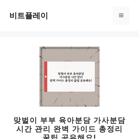
컨
텐
비트플레이
메
츠
로
뉴
건
너
뛰
기
맞벌이 부부 육아분담 가사분담
시간 관리 완벽 가이드 총정리
꿀팁 공유해요!