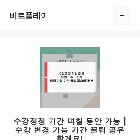
컨
텐
비트플레이
메
츠
로
뉴
건
너
뛰
기
수강정정 기간 며칠 동안 가능 |
수강 변경 가능 기간 꿀팁 공유
할게요!