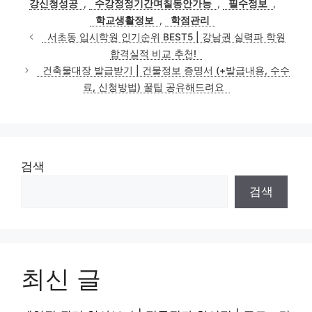
강신청성공
,
수강정정기간며칠동안가능
,
필수정보
,
리
학교생활정보
,
학점관리
서초동 입시학원 인기순위 BEST5 | 강남권 실력파 학원
합격실적 비교 추천!
건축물대장 발급받기 | 건물정보 증명서 (+발급내용, 수수
료, 신청방법) 꿀팁 공유해드려요
검색
검색
최신 글