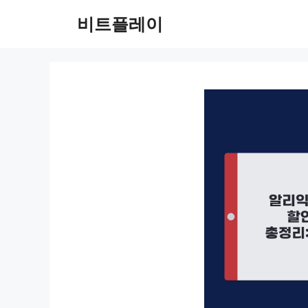
컨
비트플레이
텐
츠
로
건
너
뛰
기