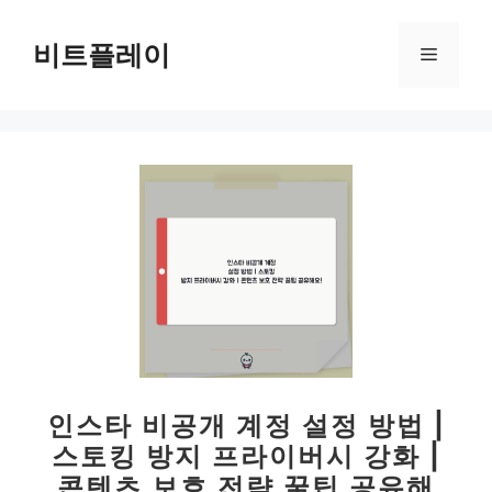
컨
텐
비트플레이
메
츠
로
뉴
건
너
뛰
기
인스타 비공개 계정 설정 방법 |
스토킹 방지 프라이버시 강화 |
콘텐츠 보호 전략 꿀팁 공유해