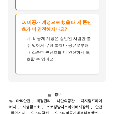
Q. 비공개 계정으로 했을 때 제 콘텐
츠가 더 안전해지나요?
네, 비공개 계정은 승인된 사람만 볼
수 있어서 무단 복제나 공유로부터
내 소중한 콘텐츠를 더 안전하게 보
호할 수 있어요!
카
정보
테
태
SNS안전
,
계정관리
,
나만의공간
,
디지털프라이
고
그
버시
,
사생활보호
,
스토킹방지프라이버시강화
,
안전
리
한인스타
,
인스타꿀팁
,
인스타비공개계정설정방법
,