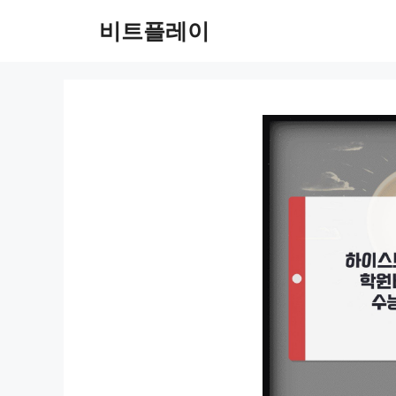
컨
비트플레이
텐
츠
로
건
너
뛰
기