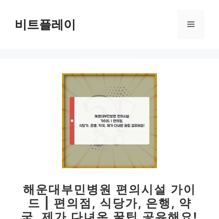
컨
텐
비트플레이
메
츠
로
뉴
건
너
뛰
기
해운대부민병원 편의시설 가이
드 | 편의점, 식당가, 은행, 약
국, 제가 다녀온 꿀팁 공유해요!