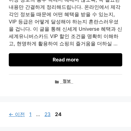
내용만 간결하게 정리해드립니다. 온라인에서 제각
각인 정보들 때문에 어떤 혜택을 받을 수 있는지,
VIP 등급은 어떻게 달성해야 하는지 혼란스러우셨
을 겁니다. 이 글을 통해 신세계 Universe 혜택과 신
세계유니버스카드 VIP 할인 조건을 명확히 이해하
고, 현명하게 활용하여 쇼핑의 즐거움을 더하실 …
Read more
카
정보
테
고
리
페
페
페
←
이전
1
…
23
24
이
이
이
지
지
지