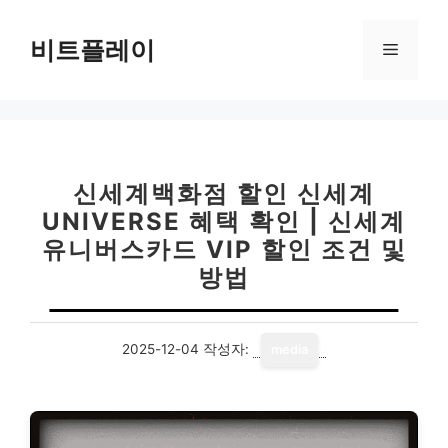
컨
텐
비트플레이
메
츠
로
뉴
건
너
뛰
기
신세계백화점 할인 신세계
UNIVERSE 혜택 확인 | 신세계
유니버스카드 VIP 할인 조건 및
방법
2025-12-04
작성자:
media