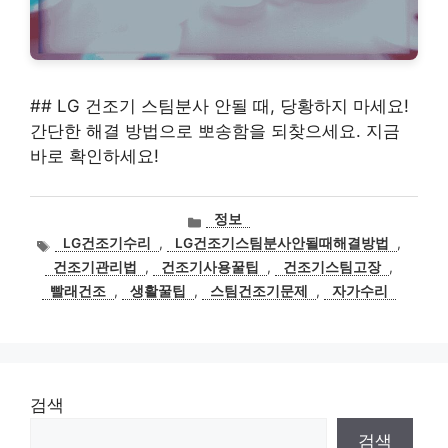
## LG 건조기 스팀분사 안될 때, 당황하지 마세요!
간단한 해결 방법으로 뽀송함을 되찾으세요. 지금
바로 확인하세요!
카
정보
테
태
LG건조기수리
,
LG건조기스팀분사안될때해결방법
,
고
그
건조기관리법
,
건조기사용꿀팁
,
건조기스팀고장
,
리
빨래건조
,
생활꿀팁
,
스팀건조기문제
,
자가수리
검색
검색