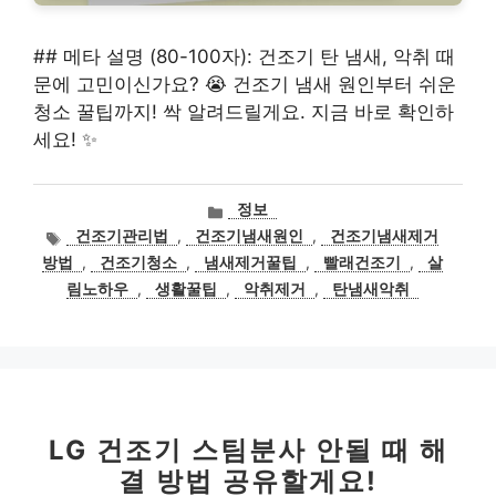
## 메타 설명 (80-100자): 건조기 탄 냄새, 악취 때
문에 고민이신가요? 😭 건조기 냄새 원인부터 쉬운
청소 꿀팁까지! 싹 알려드릴게요. 지금 바로 확인하
세요! ✨
카
정보
테
태
건조기관리법
,
건조기냄새원인
,
건조기냄새제거
고
그
방법
,
건조기청소
,
냄새제거꿀팁
,
빨래건조기
,
살
리
림노하우
,
생활꿀팁
,
악취제거
,
탄냄새악취
LG 건조기 스팀분사 안될 때 해
결 방법 공유할게요!