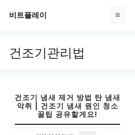
컨
텐
비트플레이
메
츠
로
뉴
건
너
건조기관리법
뛰
기
건조기 냄새 제거 방법 탄 냄새
악취 | 건조기 냄새 원인 청소
꿀팁 공유할게요!