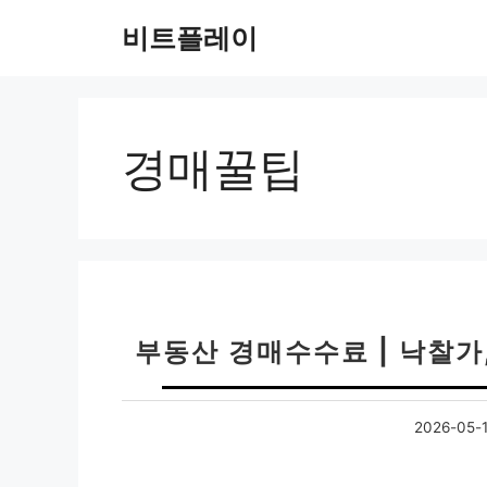
컨
비트플레이
텐
츠
로
건
너
경매꿀팁
뛰
기
부동산 경매수수료 | 낙찰가
2026-05-