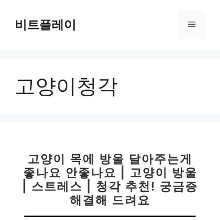
컨
텐
비트플레이
메
츠
로
뉴
건
너
고양이청각
뛰
기
고양이 목에 방울 달아주는게
좋나요 안좋나요 | 고양이 방울
| 스트레스 | 청각 추천! 궁금증
해결해 드려요