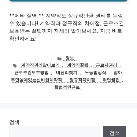
**메타 설명:** 계약직도 정규직만큼 권리를 누릴
수 있습니다! 계약직과 정규직의 차이점, 근로조건
보호받는 꿀팁까지 자세히 알아보세요. 지금 바로
확인하세요!
카
정보
테
태
계약직권리알아보기
,
계약직꿀팁
,
근로자권리
,
고
그
근로조건보호방법
,
내권리찾기
,
노동법상식
,
알아
리
두면쓸데있는신비한계약직
,
정규직차이점
,
취업꿀팁
,
합법적인근로
검색
검색