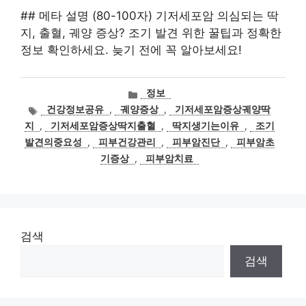
## 메타 설명 (80-100자) 기저세포암 의심되는 딱
지, 출혈, 궤양 증상? 조기 발견 위한 꿀팁과 정확한
정보 확인하세요. 늦기 전에 꼭 알아보세요!
카
정보
테
태
건강정보공유
,
궤양증상
,
기저세포암증상궤양딱
고
그
지
,
기저세포암증상딱지출혈
,
딱지생기는이유
,
조기
리
발견의중요성
,
피부건강관리
,
피부암진단
,
피부암초
기증상
,
피부암치료
검색
검색