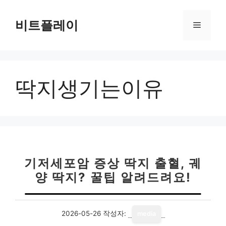
컨
텐
비트플레이
메
츠
로
뉴
건
너
딱지생기는이유
뛰
기
기저세포암 증상 딱지 출혈, 궤
양 딱지? 꿀팁 알려드려요!
2026-05-26
작성자:
media