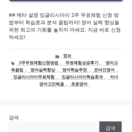
## 메타 설명 잉글리시아이 2주 무료체험 신청 방
법부터 학습효과 분석 꿀팁까지! 영어 실력 향상을
위한 최고의 기회를 놓치지 마세요. 지금 바로 신청
하세요!
카
정보
테
태
2주무료체험신청방법
,
무료체험성공후기
,
영어교
고
그
육꿀팁
,
영어실력향상
,
영어학습추천
,
온라인영어
,
리
잉글리시아이무료체험
,
잉글리시아이학습효과
,
자녀
영어고민해결
,
초등영어
검색
검색