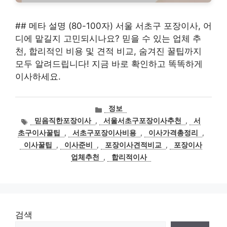
## 메타 설명 (80-100자) 서울 서초구 포장이사, 어
디에 맡길지 고민되시나요? 믿을 수 있는 업체 추
천, 합리적인 비용 및 견적 비교, 숨겨진 꿀팁까지
모두 알려드립니다! 지금 바로 확인하고 똑똑하게
이사하세요.
카
정보
테
태
믿음직한포장이사
,
서울서초구포장이사추천
,
서
고
그
초구이사꿀팁
,
서초구포장이사비용
,
이사가격총정리
,
리
이사꿀팁
,
이사준비
,
포장이사견적비교
,
포장이사
업체추천
,
합리적이사
검색