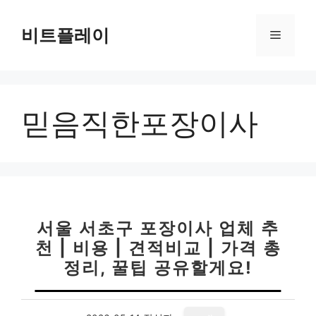
컨
텐
비트플레이
메
츠
로
뉴
건
너
믿음직한포장이사
뛰
기
서울 서초구 포장이사 업체 추
천 | 비용 | 견적비교 | 가격 총
정리, 꿀팁 공유할게요!