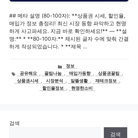
## 메타 설명 (80-100자): **상품권 시세, 할인율,
매입가 정보 총정리! 최신 시장 동향 파악하고 현명
하게 사고파세요. 지금 바로 확인하세요!** — **설
명:** * **80-100자:** 제시된 글자 수에 맞춰 간결
하게 작성되었습니다. * **제목 …
카
정보
테
태
공유해요
,
꿀팁나눔
,
매입가동향
,
상품권꿀팁
,
고
그
상품권시세
,
시장분석
,
알뜰생활
,
재테크정보
,
리
할인율정보
,
현명한소비
검색
검색