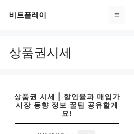
컨
텐
비트플레이
메
츠
로
뉴
건
너
상품권시세
뛰
기
상품권 시세 | 할인율과 매입가
시장 동향 정보 꿀팁 공유할게
요!