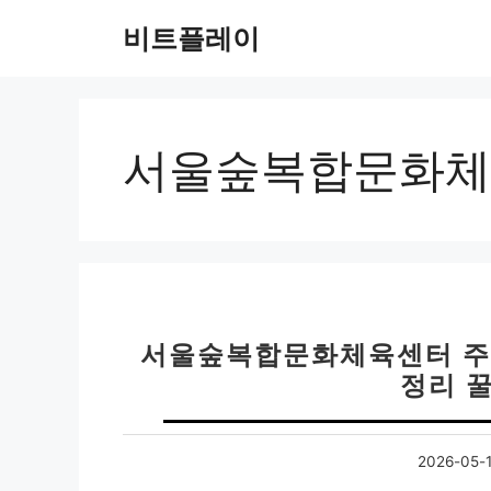
컨
비트플레이
텐
츠
로
건
너
서울숲복합문화체
뛰
기
서울숲복합문화체육센터 주차
정리 
2026-05-