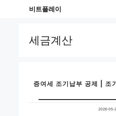
컨
비트플레이
텐
츠
로
건
너
세금계산
뛰
기
증여세 조기납부 공제 | 조
2026-05-