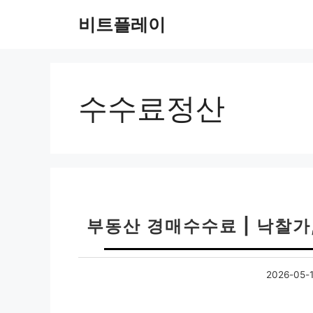
컨
비트플레이
텐
츠
로
건
너
수수료정산
뛰
기
부동산 경매수수료 | 낙찰가
2026-05-