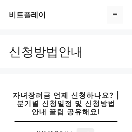
컨
텐
비트플레이
메
츠
로
뉴
건
너
신청방법안내
뛰
기
자녀장려금 언제 신청하나요? |
분기별 신청일정 및 신청방법
안내 꿀팁 공유해요!