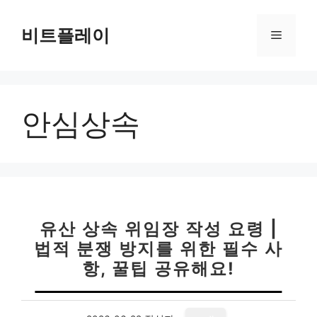
컨
텐
비트플레이
메
츠
로
뉴
건
너
안심상속
뛰
기
유산 상속 위임장 작성 요령 |
법적 분쟁 방지를 위한 필수 사
항, 꿀팁 공유해요!