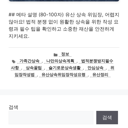
## 메타 설명 (80-100자) 유산 상속 위임장, 어렵지
않아요! 법적 분쟁 없이 원활한 상속을 위한 작성 요
령과 필수 팁을 확인하고 소중한 재산을 안전하게
지키세요.
카
정보
테
태
가족간상속
,
나만의상속계획
,
법적분쟁방지필수
고
그
사항
,
상속꿀팁
,
슬기로운상속생활
,
안심상속
,
위
리
임장작성법
,
유산상속위임장작성요령
,
유산정리
검색
검색