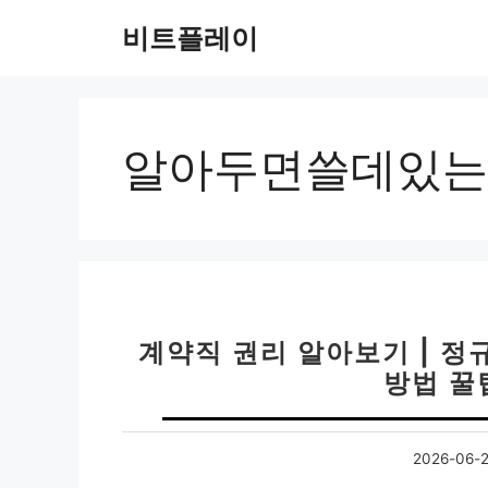
컨
비트플레이
텐
츠
로
건
너
알아두면쓸데있는
뛰
기
계약직 권리 알아보기 | 정
방법 꿀
2026-06-