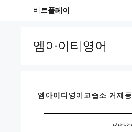
컨
비트플레이
텐
츠
로
건
너
엠아이티영어
뛰
기
엠아이티영어교습소 거제동 
2026-06-