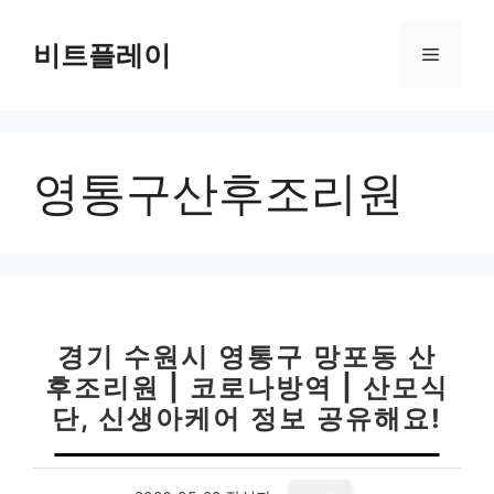
컨
텐
비트플레이
메
츠
로
뉴
건
너
영통구산후조리원
뛰
기
경기 수원시 영통구 망포동 산
후조리원 | 코로나방역 | 산모식
단, 신생아케어 정보 공유해요!