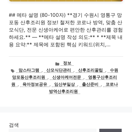
## 메타 설명 (80-100자) **경기 수원시 영통구 망
포동 산후조리원 정보! 철저한 코로나 방역, 맞춤 산
모식단, 전문 신생아케어로 편안한 산후관리를 경험
하세요.** — **메타 설명 작성 의도:** * **제목 내
용 요약:** 제목에 포함된 핵심 키워드(위치,…
카
정보
테
태
맘스타그램
,
산모식단관리
,
산후조리꿀팁
,
수원
고
그
망포동산후조리원
,
신생아케어전문
,
영통구산후조리
리
원
,
육아정보공유
,
임산부일상
,
출산준비
,
코로나
방역산후조리원
검색