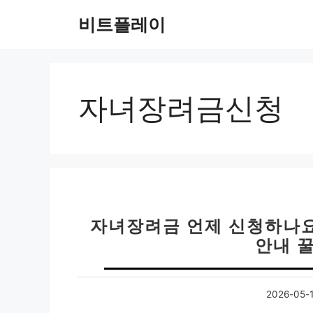
컨
비트플레이
텐
츠
로
건
너
자녀장려금신청
뛰
기
자녀장려금 언제 신청하나요
안내 
2026-05-