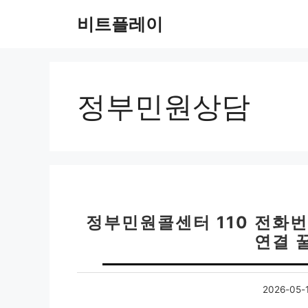
컨
비트플레이
텐
츠
로
건
너
정부민원상담
뛰
기
정부민원콜센터 110 전화번호
연결 
2026-05-