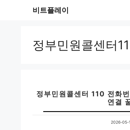
컨
비트플레이
텐
츠
로
건
너
정부민원콜센터11
뛰
기
정부민원콜센터 110 전화번호
연결 
2026-05-