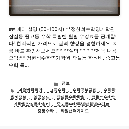
## 메타 설명 (80-100자) **정현석수학명가학원
잠실동 중고등 수학 특별반 월별 수강료를 공개합니
다! 합리적인 가격으로 실력 향상을 경험하세요. 지
금 바로 확인해보세요!** **설명:** * **제목 내용
요약:** 정현석수학명가학원 잠실동 학원비, 중고등
수학 특…
카
정보
테
태
겨울방학특강
,
고등수학
,
수학공부꿀팁
,
수학학
고
그
원비정보
,
열공모드
,
잠실동수학학원
,
정현석수학명
리
가학원잠실동학원비
,
중고등수학특별반월별수강료
,
중등수학
,
학원선택가이드