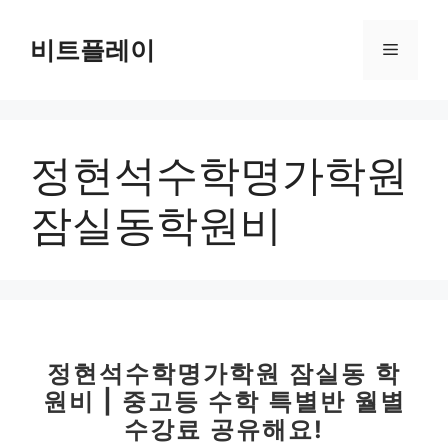
컨
텐
비트플레이
메
츠
로
뉴
건
너
정현석수학명가학원
뛰
기
잠실동학원비
정현석수학명가학원 잠실동 학
원비 | 중고등 수학 특별반 월별
수강료 공유해요!