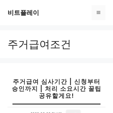
컨
텐
비트플레이
메
츠
로
뉴
건
너
주거급여조건
뛰
기
주거급여 심사기간 | 신청부터
승인까지 | 처리 소요시간 꿀팁
공유할게요!