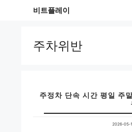
컨
비트플레이
텐
츠
로
건
너
주차위반
뛰
기
주정차 단속 시간 평일 주말
2026-05-