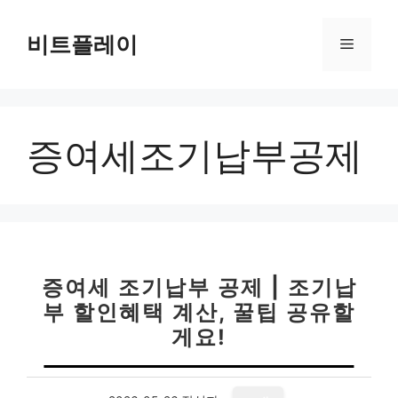
컨
텐
비트플레이
메
츠
로
뉴
건
너
증여세조기납부공제
뛰
기
증여세 조기납부 공제 | 조기납
부 할인혜택 계산, 꿀팁 공유할
게요!