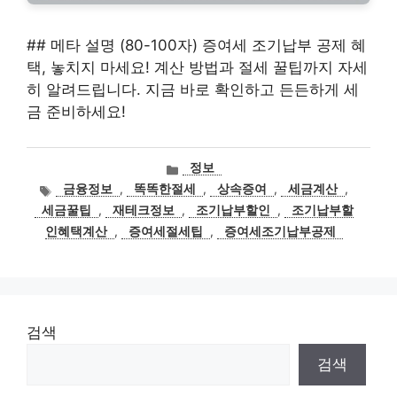
## 메타 설명 (80-100자) 증여세 조기납부 공제 혜
택, 놓치지 마세요! 계산 방법과 절세 꿀팁까지 자세
히 알려드립니다. 지금 바로 확인하고 든든하게 세
금 준비하세요!
카
정보
테
태
금융정보
,
똑똑한절세
,
상속증여
,
세금계산
,
고
그
세금꿀팁
,
재테크정보
,
조기납부할인
,
조기납부할
리
인혜택계산
,
증여세절세팁
,
증여세조기납부공제
검색
검색