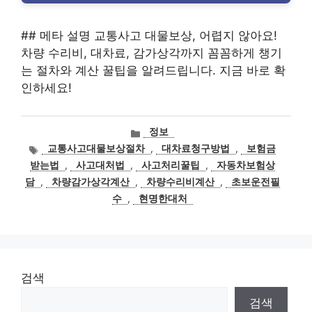
## 메타 설명 교통사고 대물보상, 어렵지 않아요!
차량 수리비, 대차료, 감가상각까지 꼼꼼하게 챙기
는 절차와 계산 꿀팁을 알려드립니다. 지금 바로 확
인하세요!
카
정보
테
태
교통사고대물보상절차
,
대차료청구방법
,
보험금
고
그
받는법
,
사고대처법
,
사고처리꿀팁
,
자동차보험상
리
담
,
차량감가상각계산
,
차량수리비계산
,
초보운전필
수
,
현명한대처
검색
검색