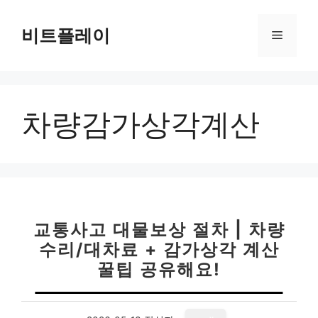
컨
텐
비트플레이
메
츠
로
뉴
건
너
차량감가상각계산
뛰
기
교통사고 대물보상 절차 | 차량
수리/대차료 + 감가상각 계산
꿀팁 공유해요!