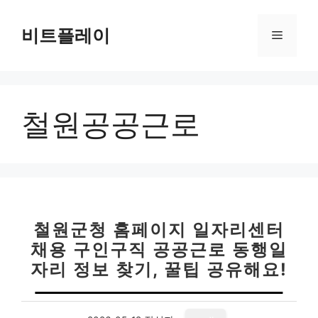
컨
텐
비트플레이
메
츠
로
뉴
건
너
철원공공근로
뛰
기
철원군청 홈페이지 일자리센터
채용 구인구직 공공근로 동행일
자리 정보 찾기, 꿀팁 공유해요!