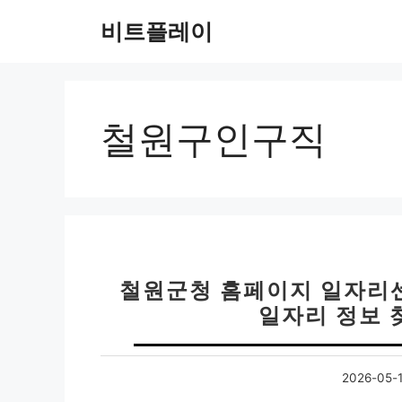
컨
비트플레이
텐
츠
로
건
너
철원구인구직
뛰
기
철원군청 홈페이지 일자리
일자리 정보 
2026-05-