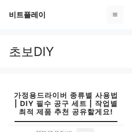
컨
텐
비트플레이
메
츠
로
뉴
건
너
초보DIY
뛰
기
가정용드라이버 종류별 사용법
| DIY 필수 공구 세트 | 작업별
최적 제품 추천 공유할게요!