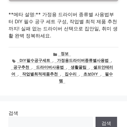
**메타 설명:** 가정용 드라이버 종류별 사용법부
터 DIY 필수 공구 세트 구성, 작업별 최적 제품 추천
까지! 실패 없는 드라이버 선택으로 집안일, 취미 생
활 완벽 정복하세요.
카
정보
테
태
DIY필수공구세트
,
가정용드라이버종류별사용법
,
고
그
공구추천
,
드라이버사용법
,
생활꿀팁
,
셀프인테리
리
어
,
작업별최적제품추천
,
집수리
,
초보DIY
,
필수
템
검색
검색