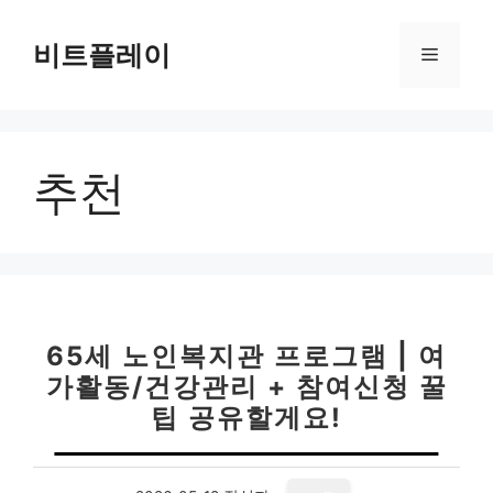
컨
텐
비트플레이
메
츠
로
뉴
건
너
추천
뛰
기
65세 노인복지관 프로그램 | 여
가활동/건강관리 + 참여신청 꿀
팁 공유할게요!