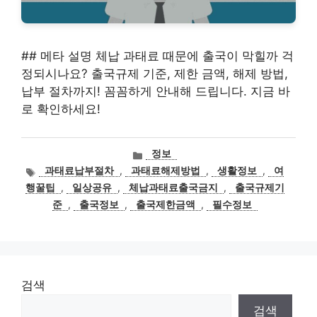
## 메타 설명 체납 과태료 때문에 출국이 막힐까 걱
정되시나요? 출국규제 기준, 제한 금액, 해제 방법,
납부 절차까지! 꼼꼼하게 안내해 드립니다. 지금 바
로 확인하세요!
카
정보
테
태
과태료납부절차
,
과태료해제방법
,
생활정보
,
여
고
그
행꿀팁
,
일상공유
,
체납과태료출국금지
,
출국규제기
리
준
,
출국정보
,
출국제한금액
,
필수정보
검색
검색