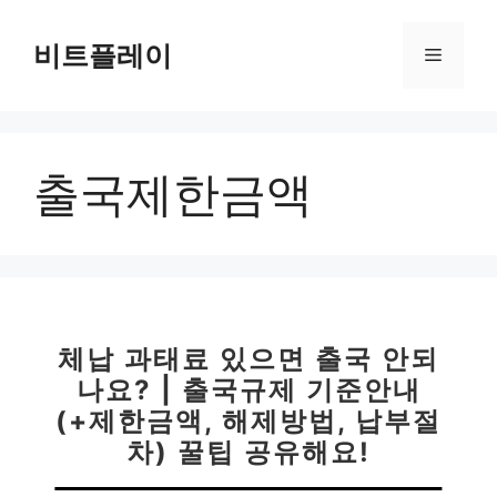
컨
텐
비트플레이
메
츠
로
뉴
건
너
출국제한금액
뛰
기
체납 과태료 있으면 출국 안되
나요? | 출국규제 기준안내
(+제한금액, 해제방법, 납부절
차) 꿀팁 공유해요!