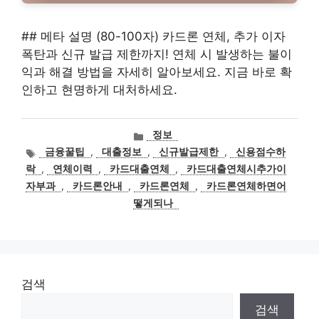
## 메타 설명 (80-100자) 카드론 연체, 추가 이자
폭탄과 신규 발급 제한까지! 연체 시 발생하는 불이
익과 해결 방법을 자세히 알아보세요. 지금 바로 확
인하고 현명하게 대처하세요.
카
정보
테
태
금융꿀팁
,
대출정보
,
신규발급제한
,
신용점수하
고
그
락
,
연체이력
,
카드대출연체
,
카드대출연체시추가이
리
자부과
,
카드론안내
,
카드론연체
,
카드론연체하면어
떻게되나
검색
검색