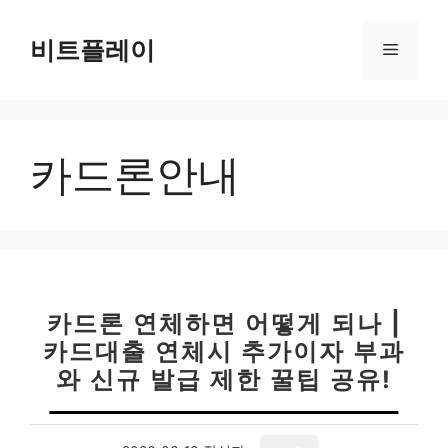
컨
텐
비트플레이
메
츠
로
뉴
건
너
카드론안내
뛰
기
카드론 연체하면 어떻게 되나 |
카드대출 연체시 추가이자 부과
와 신규 발급 제한 꿀팁 공유!