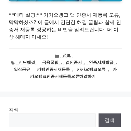
**메타 설명:** 카카오뱅크 앱 인증서 재등록 오류,
막막하셨죠? 이 글에서 간단한 해결 꿀팁과 함께 인
증서 재등록 성공하는 비법을 알려드립니다. 더 이
상 헤매지 마세요!
카
정보
테
태
간단해결
,
금융꿀팁
,
앱인증서
,
인증서재발급
,
고
그
일상공유
,
카뱅인증서재등록
,
카카오뱅크오류
,
카
리
카오뱅크인증서재등록오류해결하기
검색
검색