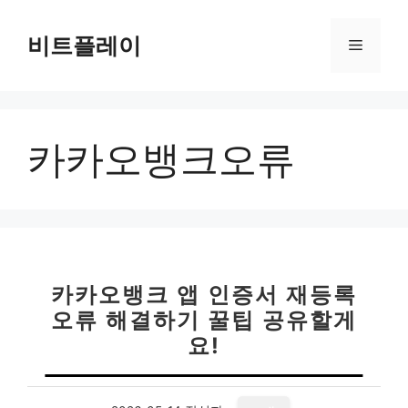
컨
텐
비트플레이
메
츠
로
뉴
건
너
카카오뱅크오류
뛰
기
카카오뱅크 앱 인증서 재등록
오류 해결하기 꿀팁 공유할게
요!