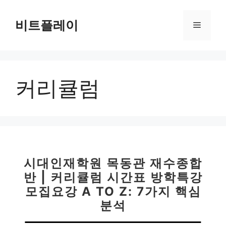
컨
텐
비트플레이
메
츠
로
뉴
건
너
커리큘럼
뛰
기
시대인재학원 목동관 재수종합
반 | 커리큘럼 시간표 방학특강
모집요강 A TO Z: 7가지 핵심
분석