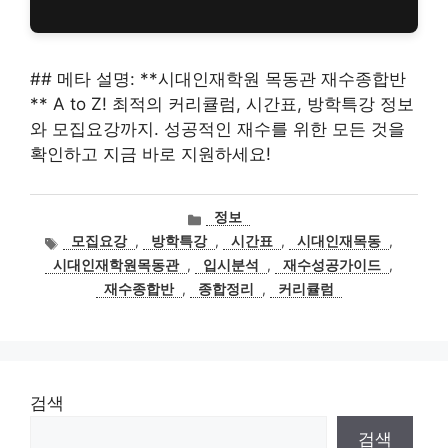
## 메타 설명: **시대인재학원 목동관 재수종합반
** A to Z! 최적의 커리큘럼, 시간표, 방학특강 정보
와 모집요강까지. 성공적인 재수를 위한 모든 것을
확인하고 지금 바로 지원하세요!
카
정보
테
태
모집요강
,
방학특강
,
시간표
,
시대인재목동
,
고
그
시대인재학원목동관
,
입시분석
,
재수성공가이드
,
리
재수종합반
,
종합정리
,
커리큘럼
검색
검색