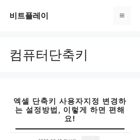
컨
텐
비트플레이
메
츠
로
뉴
건
너
컴퓨터단축키
뛰
기
엑셀 단축키 사용자지정 변경하
는 설정방법, 이렇게 하면 편해
요!