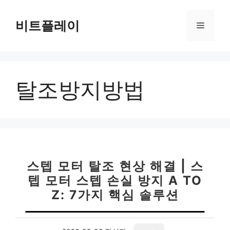
컨
텐
비트플레이
메
츠
로
뉴
건
너
탈조방지방법
뛰
기
스텝 모터 탈조 현상 해결 | 스
텝 모터 스텝 손실 방지 A TO
Z: 7가지 핵심 솔루션