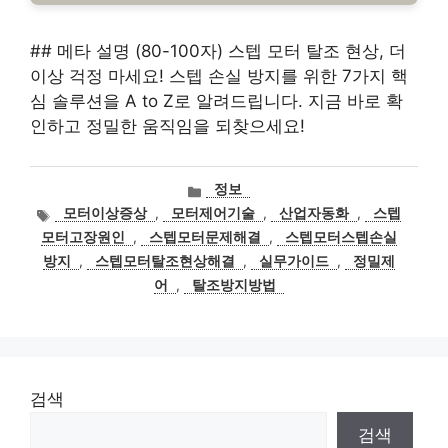
## 메타 설명 (80-100자) 스텝 모터 탈조 현상, 더
이상 걱정 마세요! 스텝 손실 방지를 위한 7가지 핵
심 솔루션을 A to Z로 알려드립니다. 지금 바로 확
인하고 정밀한 움직임을 되찾으세요!
카
정보
테
태
모터이상증상
,
모터제어기술
,
산업자동화
,
스텝
고
그
모터고장원인
,
스텝모터문제해결
,
스텝모터스텝손실
리
방지
,
스텝모터탈조현상해결
,
실무가이드
,
정밀제
어
,
탈조방지방법
검색
검색