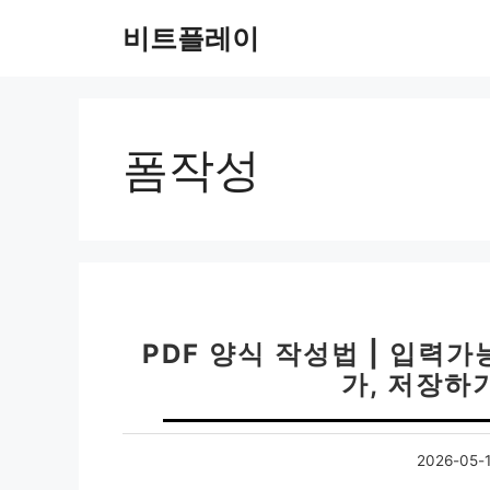
컨
비트플레이
텐
츠
로
건
너
폼작성
뛰
기
PDF 양식 작성법 | 입력
가, 저장하
2026-05-