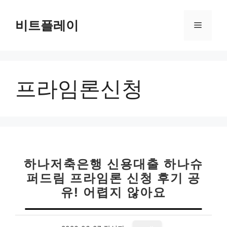
컨
텐
비트플레이
메
츠
로
뉴
건
너
프라임론신청
뛰
기
하나저축은행 신용대출 하나슈
퍼드림 프라임론 신청 후기 공
유! 어렵지 않아요