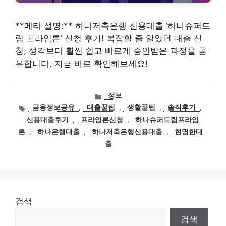
**메타 설명:** 하나저축은행 신용대출 ‘하나슈퍼드
림 프라임론’ 신청 후기! 복잡할 줄 알았던 대출 신
청, 생각보다 훨씬 쉽고 빠르게 승인받은 과정을 공
유합니다. 지금 바로 확인해보세요!
카
정보
테
태
금융정보공유
,
대출꿀팁
,
생활꿀팁
,
솔직후기
,
고
그
신용대출후기
,
프라임론신청
,
하나슈퍼드림프라임
리
론
,
하나은행대출
,
하나저축은행신용대출
,
현명한대
출
검색
검색