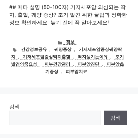
## 메타 설명 (80-100자) 기저세포암 의심되는 딱
지, 출혈, 궤양 증상? 조기 발견 위한 꿀팁과 정확한
정보 확인하세요. 늦기 전에 꼭 알아보세요!
카
정보
테
태
건강정보공유
,
궤양증상
,
기저세포암증상궤양딱
고
그
지
,
기저세포암증상딱지출혈
,
딱지생기는이유
,
조기
리
발견의중요성
,
피부건강관리
,
피부암진단
,
피부암초
기증상
,
피부암치료
검색
검색