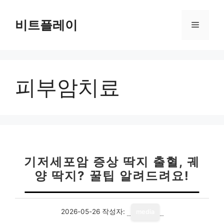
컨
텐
비트플레이
메
츠
로
뉴
건
너
피부암치료
뛰
기
기저세포암 증상 딱지 출혈, 궤
양 딱지? 꿀팁 알려드려요!
2026-05-26
작성자:
media