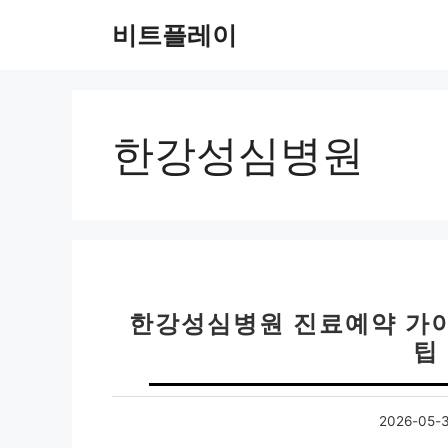
컨
비트플레이
텐
츠
로
건
너
한강성심병원
뛰
기
한강성심병원 진료예약 가이드
팁
2026-05-