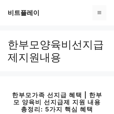
컨
텐
비트플레이
메
츠
로
뉴
건
너
한부모양육비선지급
뛰
기
제지원내용
한부모가족 선지급 혜택 | 한부
모 양육비 선지급제 지원 내용
총정리: 5가지 핵심 혜택