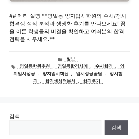
## 메타 설명 **명일동 양지입시학원의 수시/정시
합격생 성적 분석과 생생한 후기를 만나보세요! 꿈
을 이룬 학생들의 비결을 확인하고 여러분의 합격
전략을 세우세요.**
카
정보
테
태
명일동학원추천
,
명일동합격사례
,
수시합격
,
양
고
그
지입시성공
,
양지입시학원
,
입시성공꿀팁
,
정시합
리
격
,
합격생성적분석
,
합격후기
검색
검색