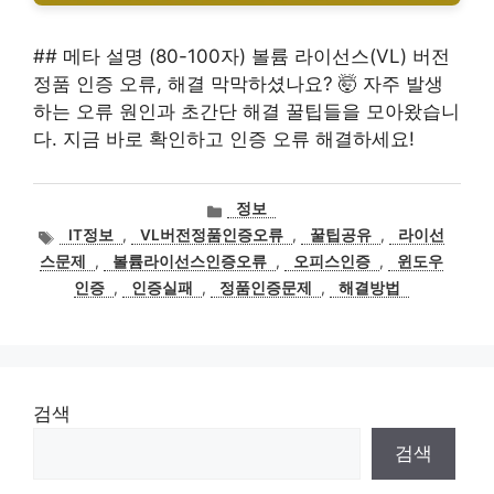
## 메타 설명 (80-100자) 볼륨 라이선스(VL) 버전
정품 인증 오류, 해결 막막하셨나요? 🤯 자주 발생
하는 오류 원인과 초간단 해결 꿀팁들을 모아왔습니
다. 지금 바로 확인하고 인증 오류 해결하세요!
카
정보
테
태
IT정보
,
VL버전정품인증오류
,
꿀팁공유
,
라이선
고
그
스문제
,
볼륨라이선스인증오류
,
오피스인증
,
윈도우
리
인증
,
인증실패
,
정품인증문제
,
해결방법
검색
검색