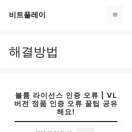
컨
텐
비트플레이
메
츠
로
뉴
건
너
해결방법
뛰
기
볼륨 라이선스 인증 오류 | VL
버전 정품 인증 오류 꿀팁 공유
해요!