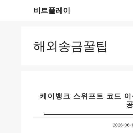
컨
비트플레이
텐
츠
로
건
너
해외송금꿀팁
뛰
기
케이뱅크 스위프트 코드 이
공
2026-06-