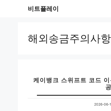
컨
비트플레이
텐
츠
로
건
너
해외송금주의사항
뛰
기
케이뱅크 스위프트 코드 이
공
2026-06-